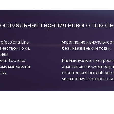
осомальная терапия нового покол
fessional Line
укрепление и визуальное
ачеством кожи,
без инвазивных методик.
нием
жи. В основе
Индивидуально выстроен
омы мандарина,
адаптировать уход под р
ивы,
от интенсивного anti-age
увлажнения и экспресс-в