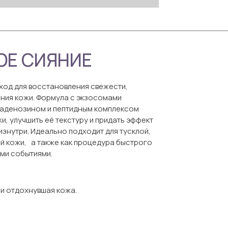
ОЕ СИЯНИЕ
од для восстановления свежести,
яния кожи. Формула с экзосомами
 аденозином и пептидным комплексом
и, улучшить её текстуру и придать эффект
знутри. Идеально подходит для тусклой,
й кожи, а также как процедура быстрого
ми событиями.
 и отдохнувшая кожа.