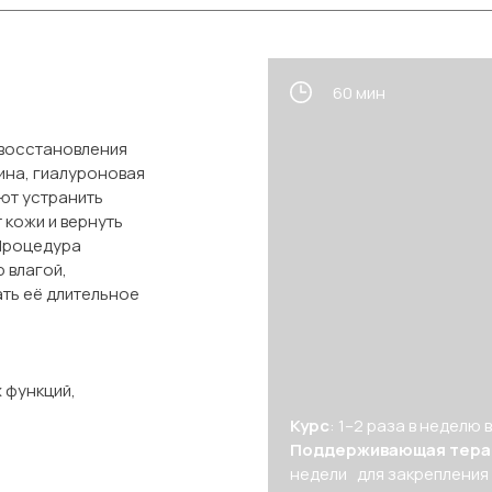
60 мин
 восстановления
ина, гиалуроновая
ют устранить
 кожи и вернуть
 Процедура
 влагой,
ть её длительное
 функций,
Курс
: 1–2 раза в неделю 
Поддерживающая тера
недели для закрепления