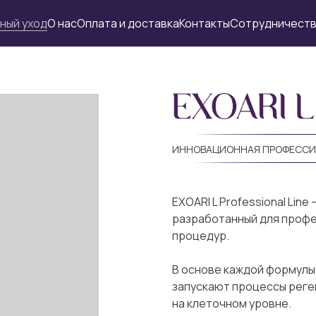
ный уход
О нас
Оплата и доставка
Контакты
Сотрудничест
ИННОВАЦИОННАЯ ПРОФЕССИ
EXOARI L Professional Lin
разработанный для проф
процедур.
В основе каждой формулы
запускают процессы реге
на клеточном уровне.