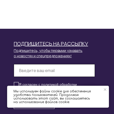
ПОДПИШИТЕСЬ НА РАССЫЛКУ
Подпишитесь, чтобы первыми узнавать
о новостях и спецпредложениях!
Я согласен с
политикой обработки
персональных данных
Мы используем файлы cookie для обеспечения
удобства пользователей. Продолжая
использовать этот сайт, вы соглашаетесь
Отправить
на использование файлов cookie.