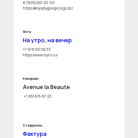
8 (905)453-20-00
https://enjoybygiorgio.orgs.biz
Ялта
На утро, на вечер
+7 978 510 55 33
https://www.nynv.ru/
Кемерово
Avenue la Beaute
+7 951 615-57-23
Ставрополь
Фактура