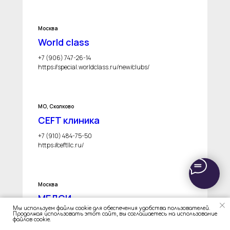
Москва
World class
+7 (906) 747-26-14
https://special.worldclass.ru/new/clubs/
МО, Сколково
CEFT клиника
+7 (910) 484-75-50
https://ceftllc.ru/
Москва
МЕДСИ
Мы используем файлы cookie для обеспечения удобства пользователей.
7 (495) 7-800-500
Продолжая использовать этот сайт, вы соглашаетесь на использование
файлов cookie.
https://medsi.ru/beauty/